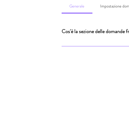
Generale
Impostazione dom
Cos'è la sezione delle domande 
La sezione delle domande frequenti può 
spedizioni?", "Quali sono gli orari di
visitatori a navigare sul sito e possono