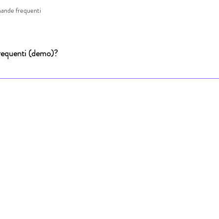
ande frequenti
frequenti (demo)?
essere utilizzata per rispondere alle domande più comuni sulla tua attività
 apertura?" o "Come faccio a prenotare un servizio?". Le domande frequenti
 migliorare la SEO.